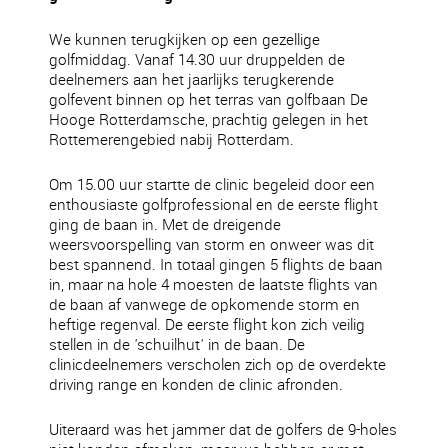
We kunnen terugkijken op een gezellige
golfmiddag. Vanaf 14.30 uur druppelden de
deelnemers aan het jaarlijks terugkerende
golfevent binnen op het terras van golfbaan De
Hooge Rotterdamsche, prachtig gelegen in het
Rottemerengebied nabij Rotterdam.
Om 15.00 uur startte de clinic begeleid door een
enthousiaste golfprofessional en de eerste flight
ging de baan in. Met de dreigende
weersvoorspelling van storm en onweer was dit
best spannend. In totaal gingen 5 flights de baan
in, maar na hole 4 moesten de laatste flights van
de baan af vanwege de opkomende storm en
heftige regenval. De eerste flight kon zich veilig
stellen in de 'schuilhut' in de baan. De
clinicdeelnemers verscholen zich op de overdekte
driving range en konden de clinic afronden.
Uiteraard was het jammer dat de golfers de 9-holes