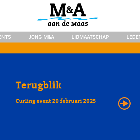
ENTS
ENTS
JONG M&A
JONG M&A
LIDMAATSCHAP
LIDMAATSCHAP
LEDE
LEDE
Terugblik
Curling event 20 februari 2025