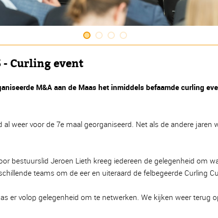
 - Curling event
ganiseerde M&A aan de Maas het inmiddels befaamde curling eve
werd al weer voor de 7e maal georganiseerd. Net als de andere jar
r bestuurslid Jeroen Lieth kreeg iedereen de gelegenheid om wa
schillende teams om de eer en uiteraard de felbegeerde Curling C
was er volop gelegenheid om te netwerken. We kijken weer terug op