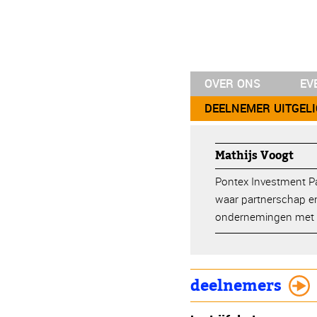
OVER ONS
EV
DEELNEMER UITGEL
Mathijs Voogt
Pontex Investment Pa
waar partnerschap en
ondernemingen met a
deelnemers