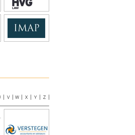
U
V
W
X
Y
Z