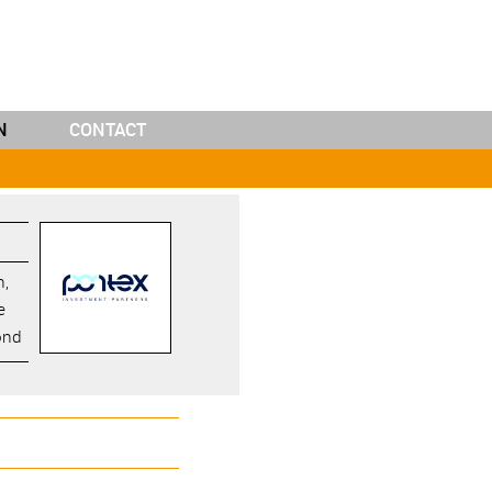
N
CONTACT
n,
e
ond