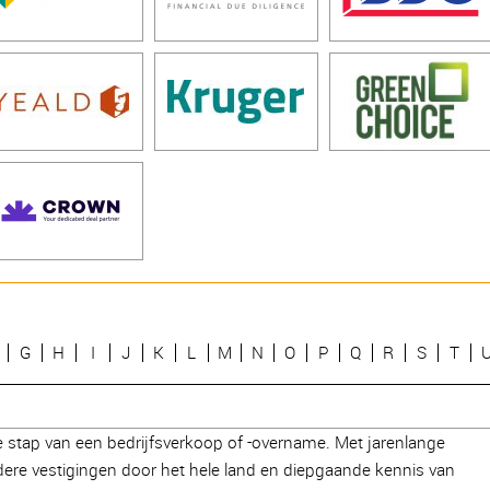
G
H
I
J
K
L
M
N
O
P
Q
R
S
T
e stap van een bedrijfsverkoop of -overname. Met jarenlange
dere vestigingen door het hele land en diepgaande kennis van