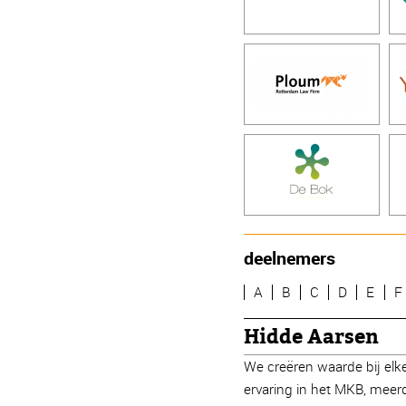
deelnemers
A
B
C
D
E
F
Hidde Aarsen
We creëren waarde bij elk
ervaring in het MKB, meer