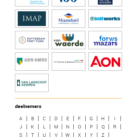
deelnemers
A
B
C
D
E
F
G
H
I
J
K
L
M
N
O
P
Q
R
S
T
U
V
W
X
Y
Z