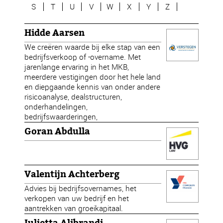
S
T
U
V
W
X
Y
Z
Hidde Aarsen
We creëren waarde bij elke stap van een
bedrijfsverkoop of -overname. Met
jarenlange ervaring in het MKB,
meerdere vestigingen door het hele land
en diepgaande kennis van onder andere
risicoanalyse, dealstructuren,
onderhandelingen,
bedrijfswaarderingen,
Goran Abdulla
Valentijn Achterberg
Advies bij bedrijfsovernames, het
verkopen van uw bedrijf en het
aantrekken van groeikapitaal.