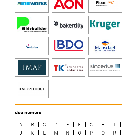
deelnemers
A
B
C
D
E
F
G
H
I
J
K
L
M
N
O
P
Q
R