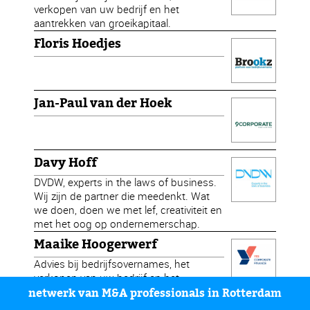
verkopen van uw bedrijf en het
aantrekken van groeikapitaal.
Floris Hoedjes
Jan-Paul van der Hoek
Davy Hoff
DVDW, experts in the laws of business.
Wij zijn de partner die meedenkt. Wat
we doen, doen we met lef, creativiteit en
met het oog op ondernemerschap.
Maaike Hoogerwerf
Advies bij bedrijfsovernames, het
verkopen van uw bedrijf en het
aantrekken van groeikapitaal.
netwerk van M&A professionals in Rotterdam