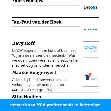
Floris Hoedjes
Jan-Paul van der Hoek
Davy Hoff
DVDW, experts in the laws of business.
Wij zijn de partner die meedenkt. Wat
we doen, doen we met lef, creativiteit en
met het oog op ondernemerschap.
Maaike Hoogerwerf
Advies bij bedrijfsovernames, het
verkopen van uw bedrijf en het
aantrekken van groeikapitaal.
Stijn Houben
DVDW, experts in the laws of business.
netwerk van M&A professionals in Rotterdam
Wij zijn de partner die meedenkt. Wat