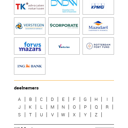
deelnemers
A
B
C
D
E
F
G
H
I
J
K
L
M
N
O
P
Q
R
S
T
U
V
W
X
Y
Z