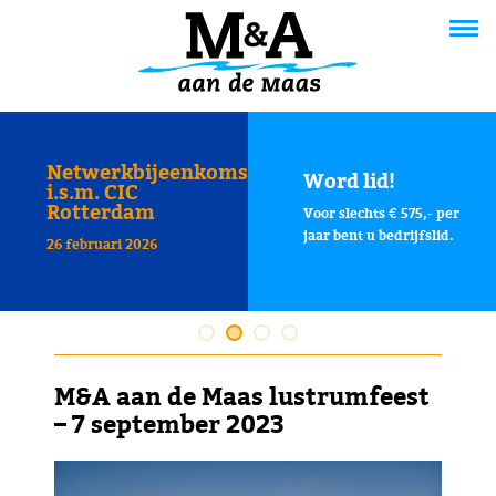
Netwerkbijeenkomst
Word lid!
i.s.m. CIC
Rotterdam
Voor slechts € 575,- per
jaar bent u bedrijfslid.
26 februari 2026
M&A aan de Maas lustrumfeest
– 7 september 2023